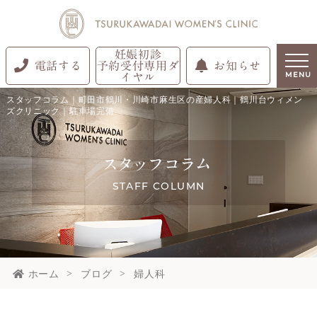
妊娠初診
電話する
予約受付専用ダ
お知らせ
イヤル
MENU
スタッフコラム｜町田市鶴川・川崎市麻生区の産婦人科｜鶴川台ウィメン
ズクリニック｜駐車場完備
スタッフコラム
STAFF COLUMN
ホーム
ブログ
婦人科