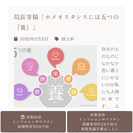
院長寄稿「ホメオスタシスには五つの
『養』」
2022年2月2日
婦人科
自分のも
のなのに
なかなか
思い通り
にいかな
いのが私
たち人間
の体で
す。 人
体は、ホ
妊娠初診・
妊娠初診・
ルモン（内分泌系）・自律神経系・免疫系によってあ
インフルエンザワクチン
インフルエンザワクチン
接種専用WEB予約の
る一定の状態を自然に保つように作られています。こ
接種専用WEB予約
新規登録手順はこちら