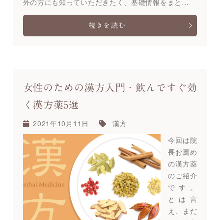
外の方にも知っていただきたく、基礎情報をまと…
続きを読む
女性のための漢方入門・飲んですぐ効
く漢方薬5選
2021年10月11日
漢方
今回は院
長お薦め
の漢方薬
のご紹介
です。
とは言
え、まだ