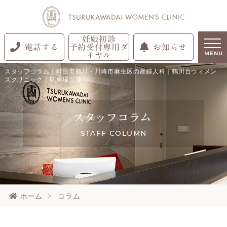
妊娠初診
電話する
予約受付専用ダ
お知らせ
イヤル
MENU
スタッフコラム｜町田市鶴川・川崎市麻生区の産婦人科｜鶴川台ウィメン
ズクリニック｜駐車場完備
スタッフコラム
STAFF COLUMN
ホーム
コラム