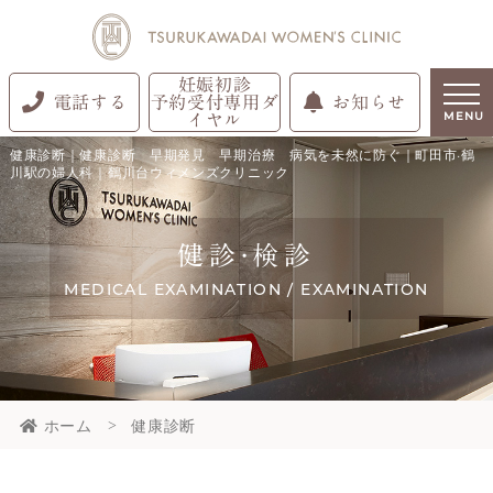
妊娠初診
電話する
予約受付専用ダ
お知らせ
イヤル
MENU
健康診断｜健康診断 早期発見 早期治療 病気を未然に防ぐ｜町田市·鶴
川駅の婦人科｜鶴川台ウィメンズクリニック
健診·検診
MEDICAL EXAMINATION / EXAMINATION
ホーム
健康診断