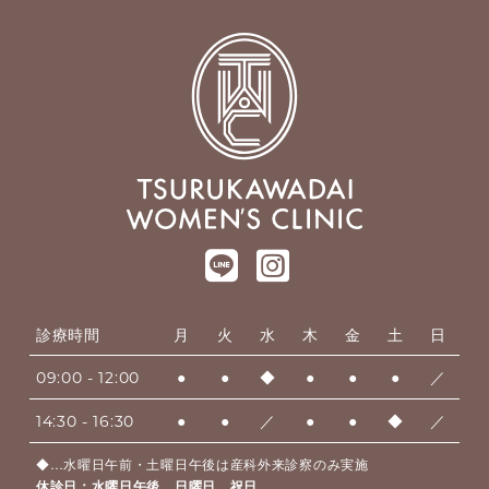
診療時間
月
火
水
木
金
土
日
09:00 - 12:00
●
●
◆
●
●
●
／
14:30 - 16:30
●
●
／
●
●
◆
／
◆…水曜日午前・土曜日午後は産科外来診察のみ実施
休診日：水曜日午後、日曜日、祝日