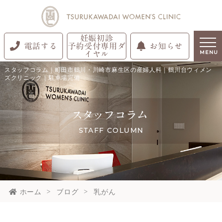
妊娠初診
電話する
予約受付専用ダ
お知らせ
イヤル
MENU
スタッフコラム｜町田市鶴川・川崎市麻生区の産婦人科｜鶴川台ウィメン
ズクリニック｜駐車場完備
スタッフコラム
STAFF COLUMN
ホーム
ブログ
乳がん